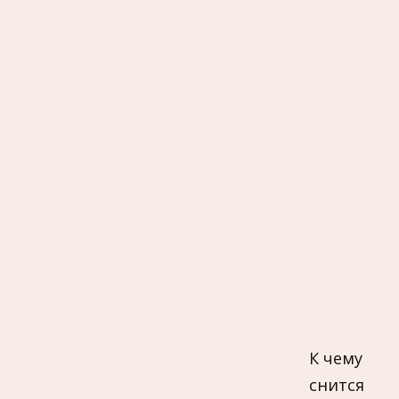
К чему
снится