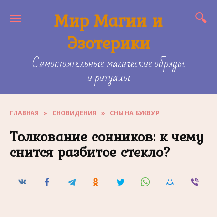
Skip
Мир Магии и
to
content
Эзотерики
Самостоятельные магические обряды
и ритуалы
ГЛАВНАЯ
»
СНОВИДЕНИЯ
»
СНЫ НА БУКВУ Р
Толкование сонников: к чему
снится разбитое стекло?