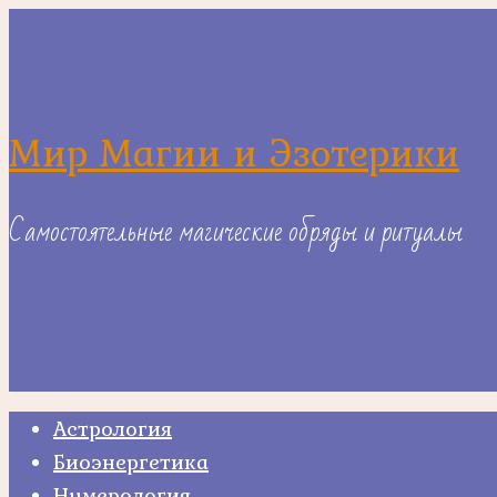
Skip
to
content
Мир Магии и Эзотерики
Самостоятельные магические обряды и ритуалы
Астрология
Биоэнергетика
Нумерология