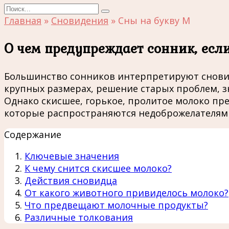
Search
for:
Главная
»
Сновидения
»
Сны на букву М
О чем предупреждает сонник, есл
Большинство сонников интерпретируют снови
крупных размерах, решение старых проблем, 
Однако скисшее, горькое, пролитое молоко пре
которые распространяются недоброжелателями
Содержание
Ключевые значения
К чему снится скисшее молоко?
Действия сновидца
От какого животного привиделось молоко?
Что предвещают молочные продукты?
Различные толкования