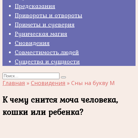
Предсказания
Привороты и отвороты
Приметы и суеверия
Руническая магия
Сновидения
Совместимость людей
Существа и сущности
Search
for:
Главная
»
Сновидения
»
Сны на букву М
К чему снится моча человека,
кошки или ребенка?