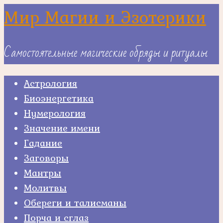
Skip
Мир Магии и Эзотерики
to
content
Самостоятельные магические обряды и ритуалы
Астрология
Биоэнергетика
Нумерология
Значение имени
Гадание
Заговоры
Мантры
Молитвы
Обереги и талисманы
Порча и сглаз