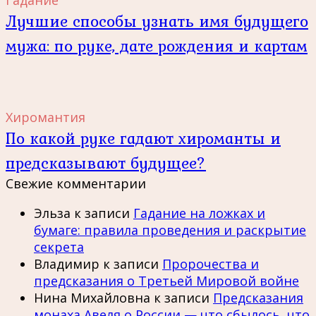
Гадание
Лучшие способы узнать имя будущего
мужа: по руке, дате рождения и картам
Хиромантия
По какой руке гадают хироманты и
предсказывают будущее?
Свежие комментарии
Эльза
к записи
Гадание на ложках и
бумаге: правила проведения и раскрытие
секрета
Владимир
к записи
Пророчества и
предсказания о Третьей Мировой войне
Нина Михайловна
к записи
Предсказания
монаха Авеля о России — что сбылось, что