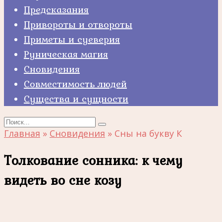
Предсказания
Привороты и отвороты
Приметы и суеверия
Руническая магия
Сновидения
Совместимость людей
Существа и сущности
Search
for:
Главная
»
Сновидения
»
Сны на букву К
Толкование сонника: к чему
видеть во сне козу