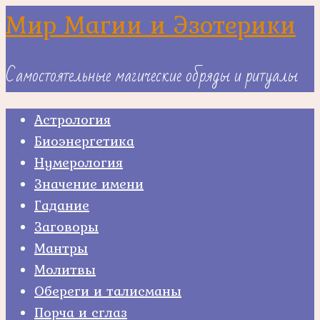
Skip
Мир Магии и Эзотерики
to
content
Самостоятельные магические обряды и ритуалы
Астрология
Биоэнергетика
Нумерология
Значение имени
Гадание
Заговоры
Мантры
Молитвы
Обереги и талисманы
Порча и сглаз