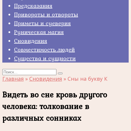
Предсказания
Привороты и отвороты
Приметы и суеверия
Руническая магия
Сновидения
Совместимость людей
Существа и сущности
Search
for:
Главная
»
Сновидения
»
Сны на букву К
Видеть во сне кровь другого
человека: толкование в
различных сонниках