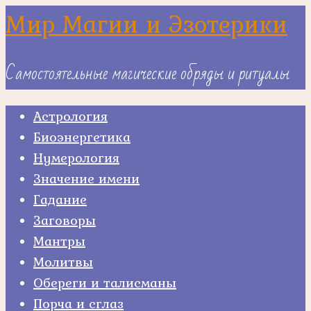
Skip
Мир Магии и Эзотерики
to
content
Самостоятельные магические обряды и ритуалы
Астрология
Биоэнергетика
Нумерология
Значение имени
Гадание
Заговоры
Мантры
Молитвы
Обереги и талисманы
Порча и сглаз