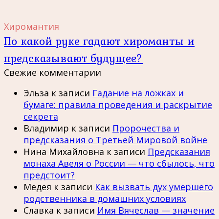
Хиромантия
По какой руке гадают хироманты и
предсказывают будущее?
Свежие комментарии
Эльза
к записи
Гадание на ложках и
бумаге: правила проведения и раскрытие
секрета
Владимир
к записи
Пророчества и
предсказания о Третьей Мировой войне
Нина Михайловна
к записи
Предсказания
монаха Авеля о России — что сбылось, что
предстоит?
Медея
к записи
Как вызвать дух умершего
родственника в домашних условиях
Славка
к записи
Имя Вячеслав — значение