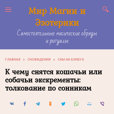
Skip
Мир Магии и
to
content
Эзотерики
Самостоятельные магические обряды
и ритуалы
ГЛАВНАЯ
»
СНОВИДЕНИЯ
»
СНЫ НА БУКВУ К
К чему снятся кошачьи или
собачьи экскременты:
толкование по сонникам