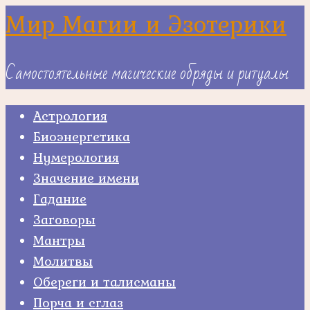
Skip
Мир Магии и Эзотерики
to
content
Самостоятельные магические обряды и ритуалы
Астрология
Биоэнергетика
Нумерология
Значение имени
Гадание
Заговоры
Мантры
Молитвы
Обереги и талисманы
Порча и сглаз