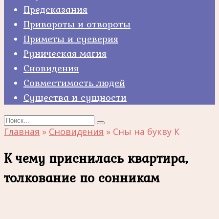
Предсказания
Привороты и отвороты
Приметы и суеверия
Руническая магия
Сновидения
Совместимость людей
Существа и сущности
Search
for:
Главная
»
Сновидения
»
Сны на букву К
К чему приснилась квартира,
толкование по сонникам