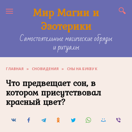
Skip
Мир Магии и
to
content
Эзотерики
Самостоятельные магические обряды
и ритуалы
ГЛАВНАЯ
»
СНОВИДЕНИЯ
»
СНЫ НА БУКВУ К
Что предвещает сон, в
котором присутствовал
красный цвет?