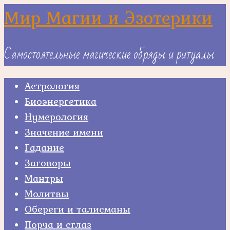
Skip
Мир Магии и Эзотерики
to
content
Самостоятельные магические обряды и ритуалы
Астрология
Биоэнергетика
Нумерология
Значение имени
Гадание
Заговоры
Мантры
Молитвы
Обереги и талисманы
Порча и сглаз