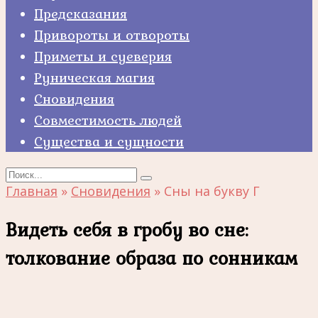
Предсказания
Привороты и отвороты
Приметы и суеверия
Руническая магия
Сновидения
Совместимость людей
Существа и сущности
Search
for:
Главная
»
Сновидения
»
Сны на букву Г
Видеть себя в гробу во сне:
толкование образа по сонникам