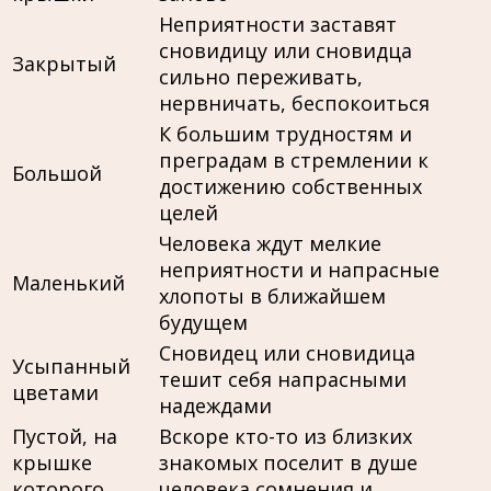
Неприятности заставят
сновидицу или сновидца
Закрытый
сильно переживать,
нервничать, беспокоиться
К большим трудностям и
преградам в стремлении к
Большой
достижению собственных
целей
Человека ждут мелкие
неприятности и напрасные
Маленький
хлопоты в ближайшем
будущем
Сновидец или сновидица
Усыпанный
тешит себя напрасными
цветами
надеждами
Пустой, на
Вскоре кто-то из близких
крышке
знакомых поселит в душе
которого
человека сомнения и