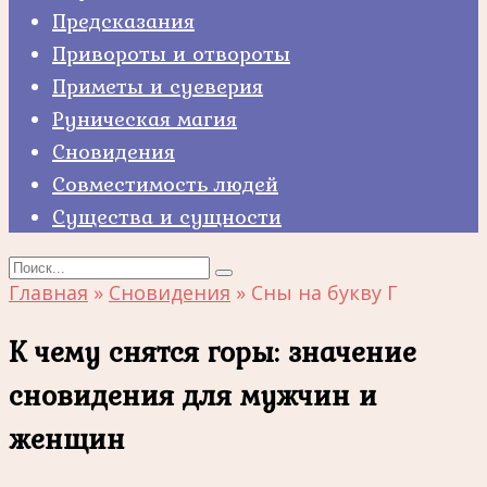
Предсказания
Привороты и отвороты
Приметы и суеверия
Руническая магия
Сновидения
Совместимость людей
Существа и сущности
Search
for:
Главная
»
Сновидения
»
Сны на букву Г
К чему снятся горы: значение
сновидения для мужчин и
женщин