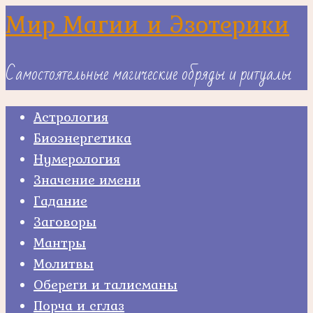
Skip
Мир Магии и Эзотерики
to
content
Самостоятельные магические обряды и ритуалы
Астрология
Биоэнергетика
Нумерология
Значение имени
Гадание
Заговоры
Мантры
Молитвы
Обереги и талисманы
Порча и сглаз