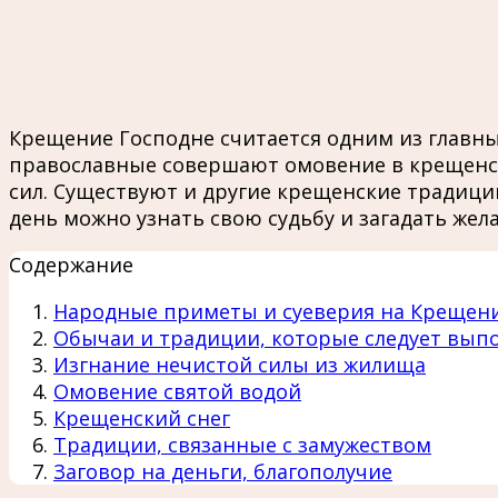
Крещение Господне считается одним из главны
православные совершают омовение в крещенско
сил. Существуют и другие крещенские традиц
день можно узнать свою судьбу и загадать жела
Содержание
Народные приметы и суеверия на Крещен
Обычаи и традиции, которые следует выпо
Изгнание нечистой силы из жилища
Омовение святой водой
Крещенский снег
Традиции, связанные с замужеством
Заговор на деньги, благополучие