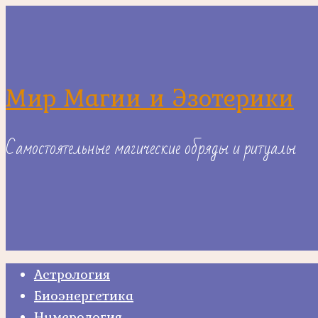
Skip
to
content
Мир Магии и Эзотерики
Самостоятельные магические обряды и ритуалы
Астрология
Биоэнергетика
Нумерология