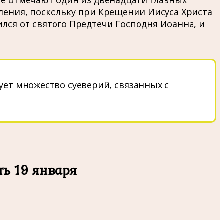
не отмечают один из двенадцати главных
ления, поскольку при Крещении Иисуса Христа
ился от святого Предтечи Господня Иоанна, и
ует множество суеверий, связанных с
ть 19 января