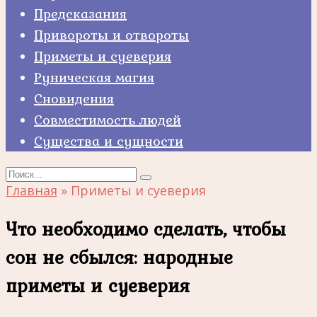
Предсказания
Привороты и отвороты
Приметы и суеверия
Руническая магия
Сновидения
Совместимость людей
Существа и сущности
Search
for:
Главная
»
Приметы и суеверия
Что необходимо сделать, чтобы
сон не сбылся: народные
приметы и суеверия