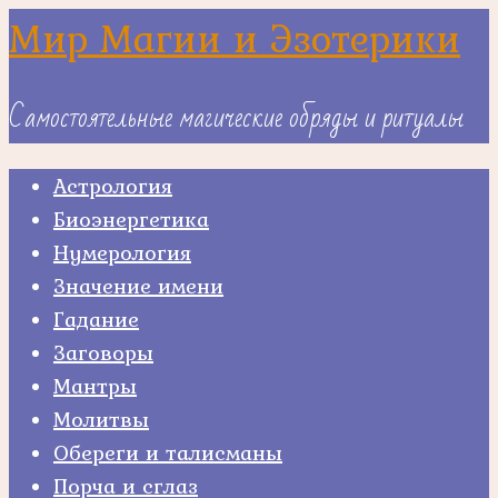
Skip
Мир Магии и Эзотерики
to
content
Самостоятельные магические обряды и ритуалы
Астрология
Биоэнергетика
Нумерология
Значение имени
Гадание
Заговоры
Мантры
Молитвы
Обереги и талисманы
Порча и сглаз