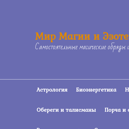
Skip
to
content
Мир Магии и Эзот
Самостоятельные магические обряды 
Астрология
Биоэнергетика
Н
Обереги и талисманы
Порча и 