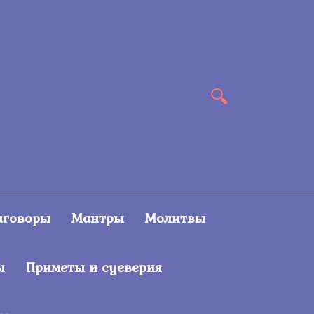
аговоры
Мантры
Молитвы
ы
Приметы и суеверия