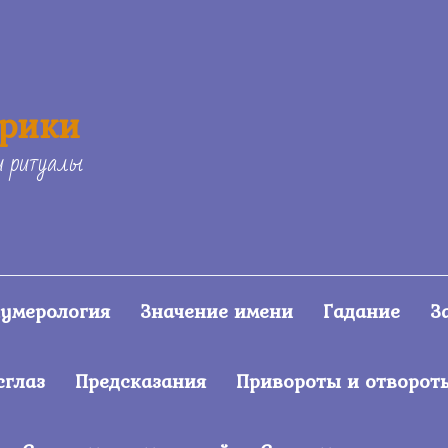
ерики
и ритуалы
умерология
Значение имени
Гадание
З
сглаз
Предсказания
Привороты и отворот