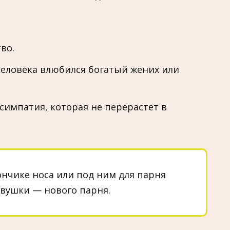
во.
еловека влюбился богатый жених или
симпатия, которая не перерастет в
нчике носа или под ним для парня
евушки — нового парня.