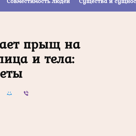
Совместимость людей
Существа и сущно
вает прыщ на
лица и тела:
еты