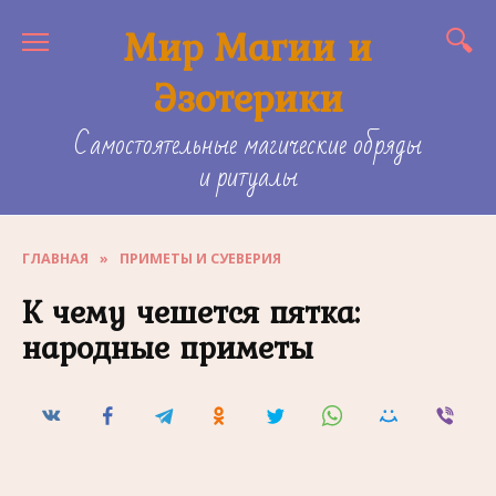
Skip
Мир Магии и
to
content
Эзотерики
Самостоятельные магические обряды
и ритуалы
ГЛАВНАЯ
»
ПРИМЕТЫ И СУЕВЕРИЯ
К чему чешется пятка:
народные приметы