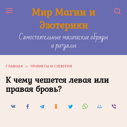
Skip
Мир Магии и
to
content
Эзотерики
Самостоятельные магические обряды
и ритуалы
ГЛАВНАЯ
»
ПРИМЕТЫ И СУЕВЕРИЯ
К чему чешется левая или
правая бровь?