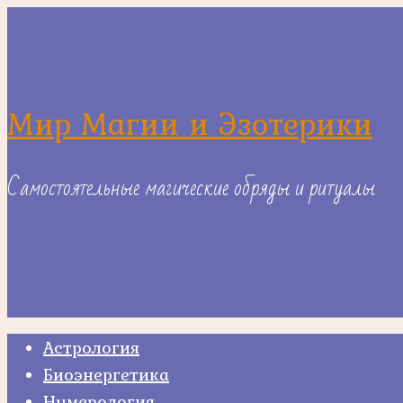
Skip
to
content
Мир Магии и Эзотерики
Самостоятельные магические обряды и ритуалы
Астрология
Биоэнергетика
Нумерология