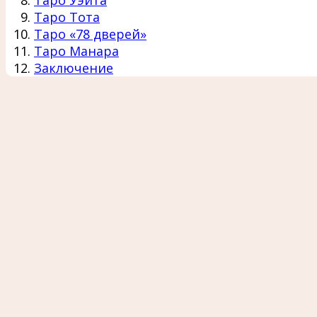
Таро Тота
Таро «78 дверей»
Таро Манара
Заключение