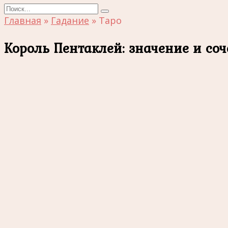
Search
for:
Главная
»
Гадание
»
Таро
Король Пентаклей: значение и со