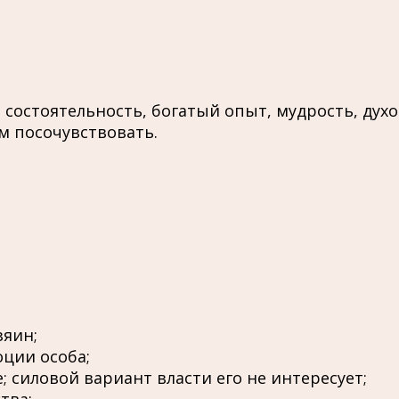
 состоятельность, богатый опыт, мудрость, дух
ем посочувствовать.
яин;
оции особа;
; силовой вариант власти его не интересует;