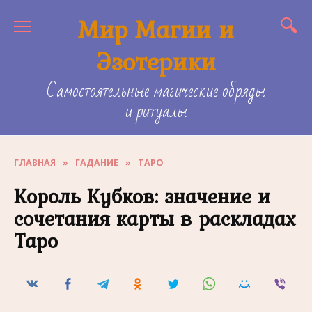
Skip
Мир Магии и
to
content
Эзотерики
Самостоятельные магические обряды
и ритуалы
ГЛАВНАЯ
»
ГАДАНИЕ
»
ТАРО
Король Кубков: значение и
сочетания карты в раскладах
Таро