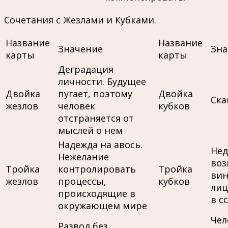
Сочетания с Жезлами и Кубками.
Название
Название
Значение
Зна
карты
карты
Деградация
личности. Будущее
Двойка
пугает, поэтому
Двойка
Ска
жезлов
человек
кубков
отстраняется от
мыслей о нем
Надежда на авось.
Нед
Нежелание
воз
Тройка
контролировать
Тройка
вин
жезлов
процессы,
кубков
лиц
происходящие в
в с
окружающем мире
Чел
Развод без