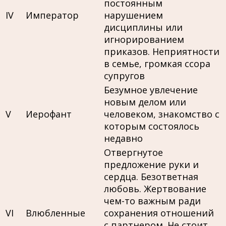
постоянным
IV
Император
нарушением
дисциплины или
игнорированием
приказов. Неприятности
в семье, громкая ссора
супругов
Безумное увлечение
новым делом или
V
Иерофант
человеком, знакомство с
которым состоялось
недавно
Отвергнутое
предложение руки и
сердца. Безответная
любовь. Жертвование
чем-то важным ради
VI
Влюбленные
сохранения отношений
с партнером. Не стоит