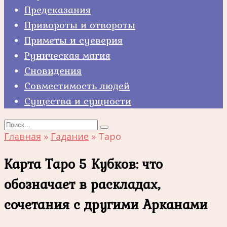
Предсказания
Привороты и отвороты
Приметы и суеверия
Руническая магия
Сновидения
Совместимость людей
Существа и сущности
Search
for:
Главная
»
Гадание
»
Таро
Карта Таро 5 Кубков: что
обозначает в раскладах,
сочетания с другими Арканами