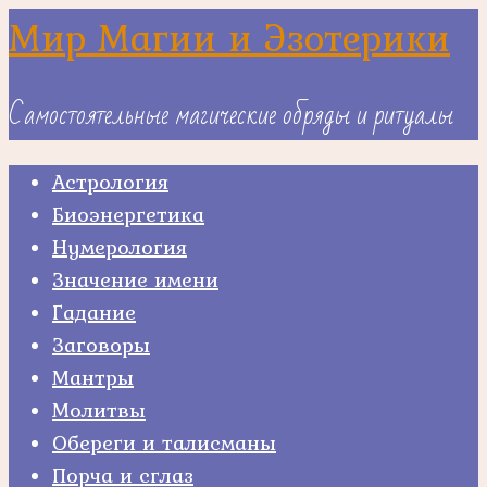
Skip
Мир Магии и Эзотерики
to
content
Самостоятельные магические обряды и ритуалы
Астрология
Биоэнергетика
Нумерология
Значение имени
Гадание
Заговоры
Мантры
Молитвы
Обереги и талисманы
Порча и сглаз