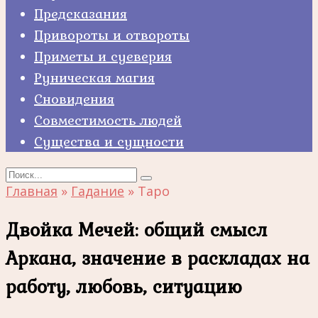
Предсказания
Привороты и отвороты
Приметы и суеверия
Руническая магия
Сновидения
Совместимость людей
Существа и сущности
Search
for:
Главная
»
Гадание
»
Таро
Двойка Мечей: общий смысл
Аркана, значение в раскладах на
работу, любовь, ситуацию