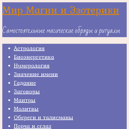
Skip
Мир Магии и Эзотерики
to
content
Самостоятельные магические обряды и ритуалы
Астрология
Биоэнергетика
Нумерология
Значение имени
Гадание
Заговоры
Мантры
Молитвы
Обереги и талисманы
Порча и сглаз