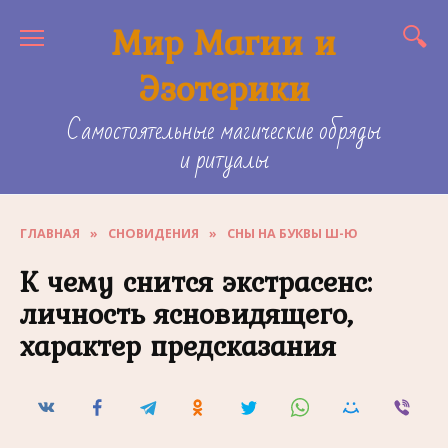
Skip
Мир Магии и
to
content
Эзотерики
Самостоятельные магические обряды
и ритуалы
ГЛАВНАЯ
»
СНОВИДЕНИЯ
»
СНЫ НА БУКВЫ Ш-Ю
К чему снится экстрасенс:
личность ясновидящего,
характер предсказания