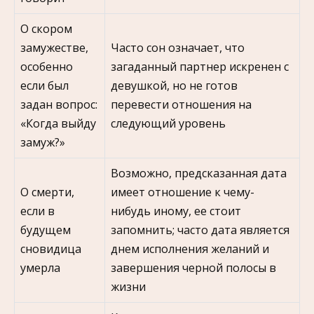
О скором
замужестве,
Часто сон означает, что
особенно
загаданный партнер искренен с
если был
девушкой, но не готов
задан вопрос:
перевести отношения на
«Когда выйду
следующий уровень
замуж?»
Возможно, предсказанная дата
О смерти,
имеет отношение к чему-
если в
нибудь иному, ее стоит
будущем
запомнить; часто дата является
сновидица
днем исполнения желаний и
умерла
завершения черной полосы в
жизни