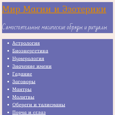
Skip
Мир Магии и Эзотерики
to
content
Самостоятельные магические обряды и ритуалы
Астрология
Биоэнергетика
Нумерология
Значение имени
Гадание
Заговоры
Мантры
Молитвы
Обереги и талисманы
Порча и сглаз