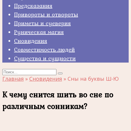
Предсказания
Привороты и отвороты
Приметы и суеверия
Руническая магия
Сновидения
Совместимость людей
Существа и сущности
Search
for:
Главная
»
Сновидения
»
Сны на буквы Ш-Ю
К чему снится шить во сне по
различным сонникам?