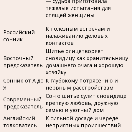
— судьба приготовила
тяжелые испытания для
спящей женщины
К полезным встречам и
Российский
налаживанию деловых
сонник
контактов
Шитье олицетворяет
Восточный
сновидицу как хранительницу
предсказатель
домашнего очага и хорошую
хозяйку
Сонник от А до
К глубокому потрясению и
Я
нервным расстройствам
Сон о шитье сулит сновидице
Современный
крепкую любовь, дружную
предсказатель
семью и уютный дом
Английский
К сильной досаде и череде
толкователь
неприятных происшествий.