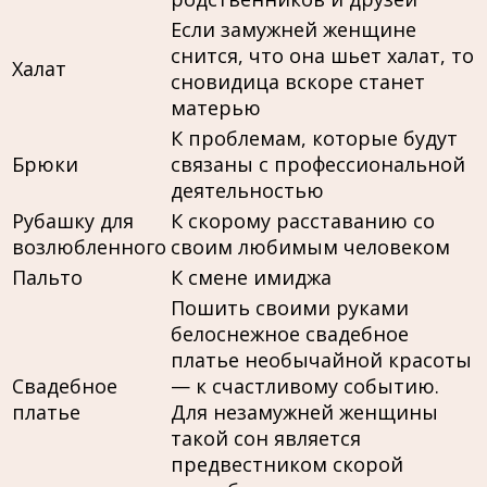
Если замужней женщине
снится, что она шьет халат, то
Халат
сновидица вскоре станет
матерью
К проблемам, которые будут
Брюки
связаны с профессиональной
деятельностью
Рубашку для
К скорому расставанию со
возлюбленного
своим любимым человеком
Пальто
К смене имиджа
Пошить своими руками
белоснежное свадебное
платье необычайной красоты
Свадебное
— к счастливому событию.
платье
Для незамужней женщины
такой сон является
предвестником скорой