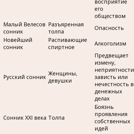
восприятие
его
обществом
Малый Велесов
Разъяренная
Опасность
сонник
толпа
Новейший
Распивающие
Алкоголизм
сонник
спиртное
Предвещает
измену,
неприятности
Женщины,
Русский сонник
зависть или
девушки
нечестность в
денежных
делах
Боязнь
проявления
Сонник XXI века
Толпа
собственных
идей