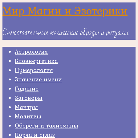
Skip
Мир Магии и Эзотерики
to
content
Самостоятельные магические обряды и ритуалы
Астрология
Биоэнергетика
Нумерология
Значение имени
Гадание
Заговоры
Мантры
Молитвы
Обереги и талисманы
Порча и сглаз