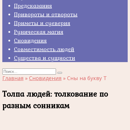
Предсказания
Привороты и отвороты
Приметы и суеверия
Руническая магия
Сновидения
Совместимость людей
Существа и сущности
Search
for:
Главная
»
Сновидения
»
Сны на букву Т
Толпа людей: толкование по
разным сонникам