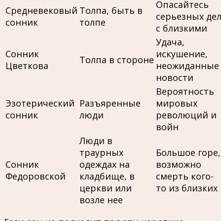
Опасайтесь
Средневековый
Толпа, быть в
серьезных де
сонник
толпе
с близкими
Удача,
Сонник
искушение,
Толпа в стороне
Цветкова
неожиданные
новости
Вероятность
Эзотерический
Разъяренные
мировых
сонник
люди
революций и
войн
Люди в
траурных
Большое горе,
Сонник
одеждах на
возможно
Федоровской
кладбище, в
смерть кого-
церкви или
то из близких
возле нее