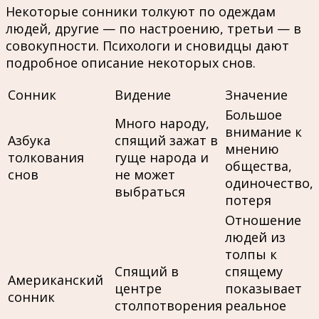
Некоторые сонники толкуют по одеждам
людей, другие — по настроению, третьи — в
совокупности. Психологи и сновидцы дают
подробное описание некоторых снов.
Сонник
Видение
Значение
Большое
Много народу,
внимание к
Азбука
спящий зажат в
мнению
толкования
гуще народа и
общества,
снов
не может
одиночество,
выбраться
потеря
Отношение
людей из
толпы к
Спящий в
спящему
Американский
центре
показывает
сонник
столпотворения
реальное