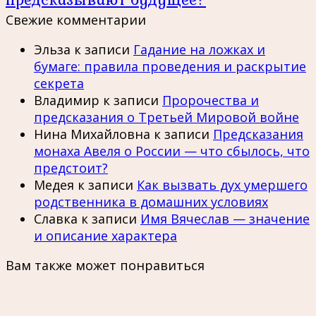
Свежие комментарии
Эльза
к записи
Гадание на ложках и
бумаге: правила проведения и раскрытие
секрета
Владимир
к записи
Пророчества и
предсказания о Третьей Мировой войне
Нина Михайловна
к записи
Предсказания
монаха Авеля о России — что сбылось, что
предстоит?
Медея
к записи
Как вызвать дух умершего
родственника в домашних условиях
Славка
к записи
Имя Вячеслав — значение
и описание характера
Вам также может понравиться