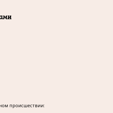
ками
вном происшествии: