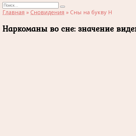
Search
for:
Главная
»
Сновидения
»
Сны на букву Н
Наркоманы во сне: значение виде