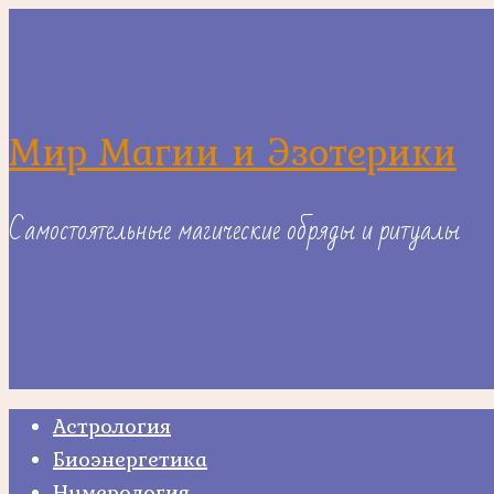
Skip
to
content
Мир Магии и Эзотерики
Самостоятельные магические обряды и ритуалы
Астрология
Биоэнергетика
Нумерология