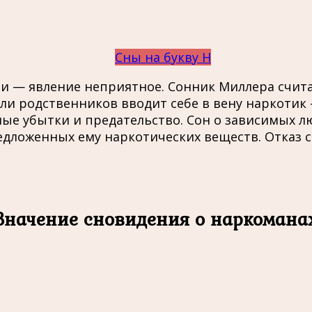
Сны на букву Н
ни — явление неприятное. Сонник Миллера счит
 или родственников вводит себе в вену наркоти
е убытки и предательство. Сон о зависимых лю
редложенных ему наркотических веществ. Отказ
Значение сновидения о наркомана