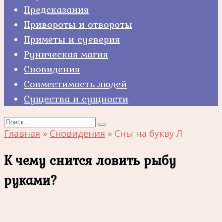
Предсказания
Привороты и отвороты
Приметы и суеверия
Руническая магия
Сновидения
Совместимость людей
Существа и сущности
Search
for:
Главная
»
Сновидения
»
Сны на букву Л
К чему снится ловить рыбу
руками?