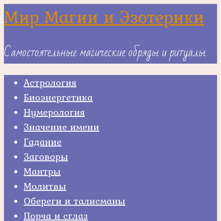
Skip
Мир Магии и Эзотерики
to
content
Самостоятельные магические обряды и ритуалы
Астрология
Биоэнергетика
Нумерология
Значение имени
Гадание
Заговоры
Мантры
Молитвы
Обереги и талисманы
Порча и сглаз