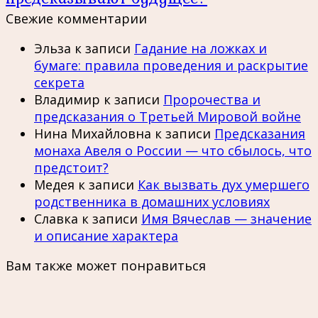
Свежие комментарии
Эльза
к записи
Гадание на ложках и
бумаге: правила проведения и раскрытие
секрета
Владимир
к записи
Пророчества и
предсказания о Третьей Мировой войне
Нина Михайловна
к записи
Предсказания
монаха Авеля о России — что сбылось, что
предстоит?
Медея
к записи
Как вызвать дух умершего
родственника в домашних условиях
Славка
к записи
Имя Вячеслав — значение
и описание характера
Вам также может понравиться