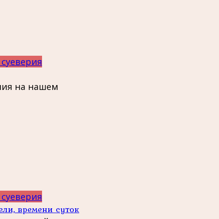
 суеверия
ния на нашем
 суеверия
ели, времени суток