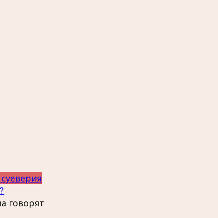
 суеверия
?
ла говорят