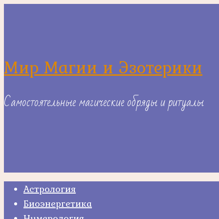
Skip
to
content
Мир Магии и Эзотерики
Самостоятельные магические обряды и ритуалы
Астрология
Биоэнергетика
Нумерология