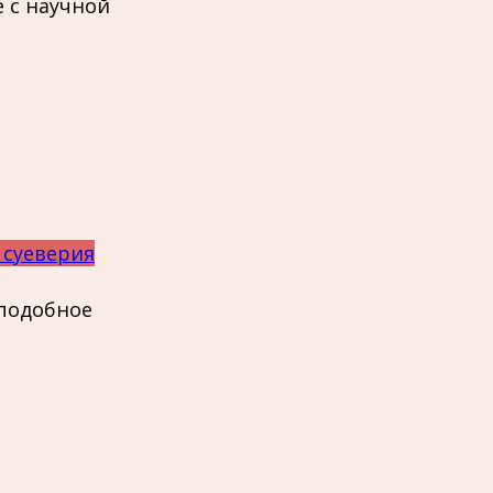
 с научной
 суеверия
 подобное