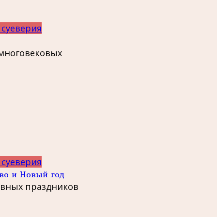
 суеверия
 многовековых
 суеверия
во и Новый год
авных праздников