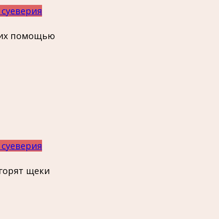
 суеверия
с их помощью
 суеверия
горят щеки