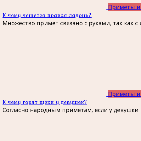
Приметы и
К чему чешется правая ладонь?
Множество примет связано с руками, так как 
Приметы и
К чему горят щеки у девушек?
Согласно народным приметам, если у девушки 