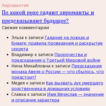
Хиромантия
По какой руке гадают хироманты и
предсказывают будущее?
Свежие комментарии
Эльза
к записи
Гадание на ложках и
бумаге: правила проведения и раскрытие
секрета
Владимир
к записи
Пророчества и
предсказания о Третьей Мировой войне
Нина Михайловна
к записи
Предсказания
монаха Авеля о России — что сбылось, что
предстоит?
Медея
к записи
Как вызвать дух умершего
родственника в домашних условиях
Славка
к записи
Имя Вячеслав — значение
и описание характера