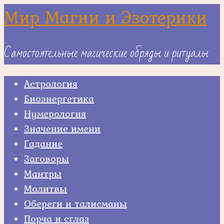
Skip
Мир Магии и Эзотерики
to
content
Самостоятельные магические обряды и ритуалы
Астрология
Биоэнергетика
Нумерология
Значение имени
Гадание
Заговоры
Мантры
Молитвы
Обереги и талисманы
Порча и сглаз