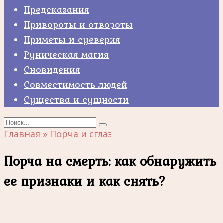
Предсказания
Привороты и отвороты
Приметы и суеверия
Руническая магия
Сновидения
Совместимость людей
Существа и сущности
Search
for:
Главная
»
Порча и сглаз
Порча на смерть: как обнаружить
ее признаки и как снять?