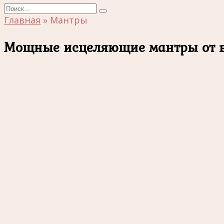
Search
for:
Главная
»
Мантры
Мощные исцеляющие мантры от в