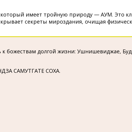
который имеет тройную природу — АУМ. Это кл
скрывает секреты мироздания, очищая физическо
 к божествам долгой жизни: Ушнишевиджае, Будд
ДЗА САМУТГАТЕ СОХА.