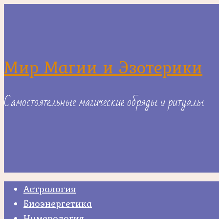
Skip
to
content
Мир Магии и Эзотерики
Самостоятельные магические обряды и ритуалы
Астрология
Биоэнергетика
Нумерология