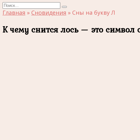
Search
for:
Главная
»
Сновидения
»
Сны на букву Л
К чему снится лось — это символ 