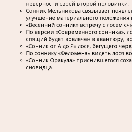
неверности своей второй половинки.
Сонник Мельникова связывает появлени
улучшение материального положения и
«Весенний сонник» встречу с лосем с
По версии «Современного сонника», ло
спящий будет вовлечен в авантюру, в
«Сонник от А до Я» лося, бегущего чер
По соннику «Феломена» видеть лося в
«Сонник Оракула» приснившегося сохат
сновидца.