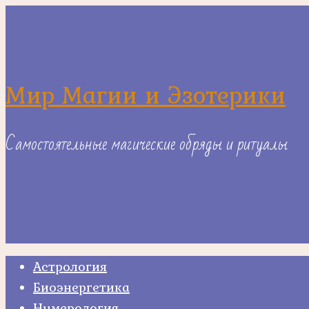
Skip
to
content
Мир Магии и Эзотерики
Самостоятельные магические обряды и ритуалы
Астрология
Биоэнергетика
Нумерология