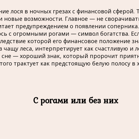
е лося в ночных грезах с финансовой сферой. Т
 новые возможности. Главное — не сворачивать
читает предупреждением о появлении соперника.
сь с огромными рогами — символ богатства. Есл
следствие которой его финансовое положение зн
ез чащу леса, интерпретирует как счастливую и 
о сне — хороший знак, который пророчит прият
ого трактует как предстоящую белую полосу в ж
С рогами или без них