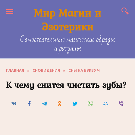
Skip
Мир Магии и
to
content
Эзотерики
Самостоятельные магические обряды
и ритуалы
ГЛАВНАЯ
»
СНОВИДЕНИЯ
»
СНЫ НА БУКВУ Ч
К чему снится чистить зубы?