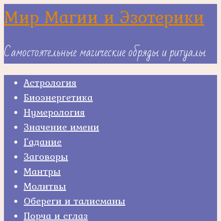
Skip
Мир Магии и Эзотерики
to
content
Самостоятельные магические обряды и ритуалы
Астрология
Биоэнергетика
Нумерология
Значение имени
Гадание
Заговоры
Мантры
Молитвы
Обереги и талисманы
Порча и сглаз