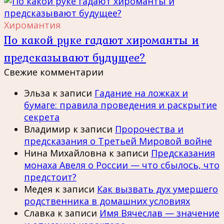
Хиромантия
По какой руке гадают хироманты и
предсказывают будущее?
Свежие комментарии
Эльза
к записи
Гадание на ложках и
бумаге: правила проведения и раскрытие
секрета
Владимир
к записи
Пророчества и
предсказания о Третьей Мировой войне
Нина Михайловна
к записи
Предсказания
монаха Авеля о России — что сбылось, что
предстоит?
Медея
к записи
Как вызвать дух умершего
родственника в домашних условиях
Славка
к записи
Имя Вячеслав — значение