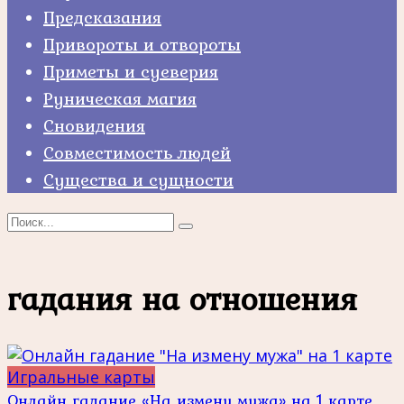
Предсказания
Привороты и отвороты
Приметы и суеверия
Руническая магия
Сновидения
Совместимость людей
Существа и сущности
Search
for:
гадания на отношения
Игральные карты
Онлайн гадание «На измену мужа» на 1 карте