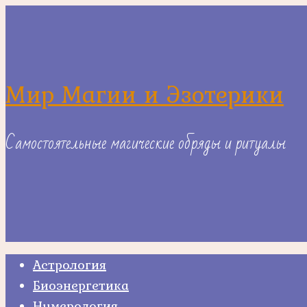
Skip
to
content
Мир Магии и Эзотерики
Самостоятельные магические обряды и ритуалы
Астрология
Биоэнергетика
Нумерология