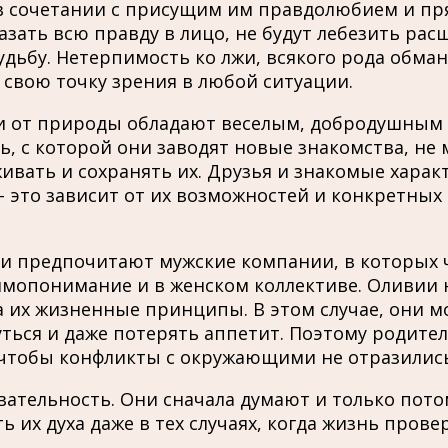
в сочетании с присущим им правдолюбием и пря
азать всю правду в лицо, не будут лебезить рас
судьбу. Нетерпимость ко лжи, всякого рода обма
свою точку зрения в любой ситуации.
и от природы обладают веселым, добродушным н
, с которой они заводят новые знакомства, не
ть и сохранять их. Друзья и знакомые характ
– это зависит от их возможностей и конкретных
и предпочитают мужские компании, в которых чу
мопонимание и в женском коллективе. Оливии не
 их жизненные принципы. В этом случае, они мо
кнуться и даже потерять аппетит. Поэтому родит
чтобы конфликты с окружающими не отразились 
ательность. Они сначала думают и только пото
ь их духа даже в тех случаях, когда жизнь пров