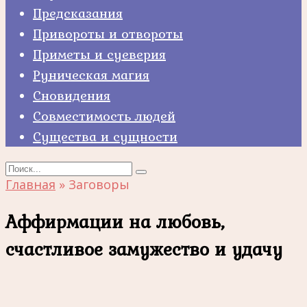
Предсказания
Привороты и отвороты
Приметы и суеверия
Руническая магия
Сновидения
Совместимость людей
Существа и сущности
Search
for:
Главная
»
Заговоры
Аффирмации на любовь,
счастливое замужество и удачу