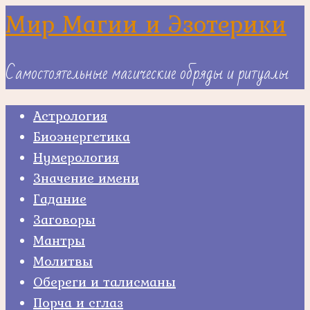
Skip
Мир Магии и Эзотерики
to
content
Самостоятельные магические обряды и ритуалы
Астрология
Биоэнергетика
Нумерология
Значение имени
Гадание
Заговоры
Мантры
Молитвы
Обереги и талисманы
Порча и сглаз