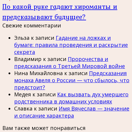
По какой руке гадают хироманты и
предсказывают будущее?
Свежие комментарии
Эльза
к записи
Гадание на ложках и
бумаге: правила проведения и раскрытие
секрета
Владимир
к записи
Пророчества и
предсказания о Третьей Мировой войне
Нина Михайловна
к записи
Предсказания
монаха Авеля о России — что сбылось, что
предстоит?
Медея
к записи
Как вызвать дух умершего
родственника в домашних условиях
Славка
к записи
Имя Вячеслав — значение
и описание характера
Вам также может понравиться