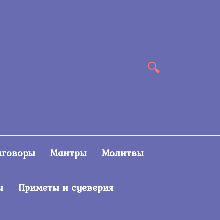
аговоры
Мантры
Молитвы
ы
Приметы и суеверия