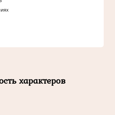
в
иях
ость характеров