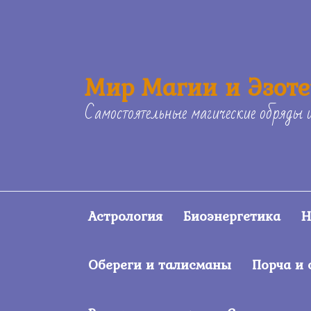
Skip
to
content
Мир Магии и Эзот
Самостоятельные магические обряды 
Астрология
Биоэнергетика
Н
Обереги и талисманы
Порча и 