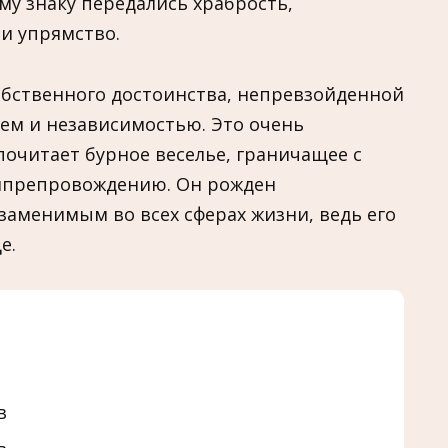
му знаку передались храбрость,
и упрямство.
обственного достоинства, непревзойденной
ем и независимостью. Это очень
почитает бурное веселье, граничащее с
мяпрепровождению. Он рожден
заменимым во всех сферах жизни, ведь его
е.
в