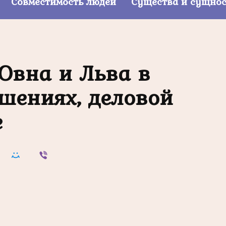
Совместимость людей
Существа и сущно
Овна и Льва в
шениях, деловой
е