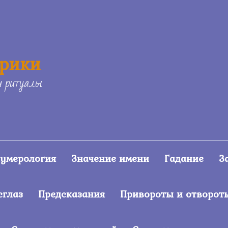
ерики
и ритуалы
умерология
Значение имени
Гадание
З
сглаз
Предсказания
Привороты и отворот