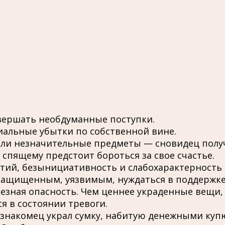
вершать необдуманные поступки.
иальные убытки по собственной вине.
или незначительные предметы — сновидец получ
спящему предстоит бороться за свое счастье.
тий, безынициативность и слабохарактерность 
езащищенным, уязвимым, нуждаться в поддержке
езная опасность. Чем ценнее украденные вещи,
 в состоянии тревоги.
езнакомец украл сумку, набитую денежными куп