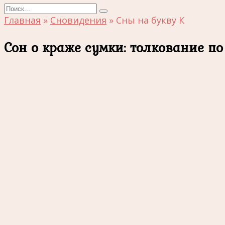
Search
for:
Главная
»
Сновидения
»
Сны на букву К
Сон о краже сумки: толкование п