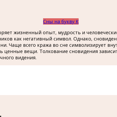
Сны на букву К
оряет жизненный опыт, мудрость и человеческие
иков как негативный символ. Однако, сновиден
и. Чаще всего кража во сне символизирует вну
ть ценные вещи. Толкование сновидения зависи
чного видения.