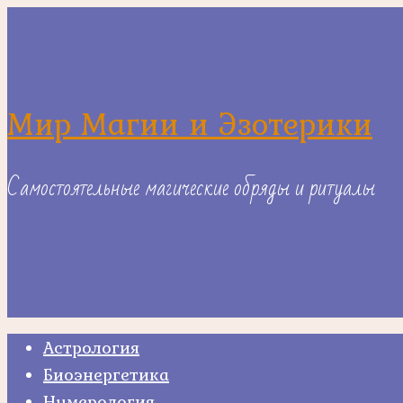
Skip
to
content
Мир Магии и Эзотерики
Самостоятельные магические обряды и ритуалы
Астрология
Биоэнергетика
Нумерология