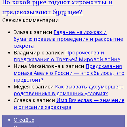
По какой руке гадают хироманты и
предсказывают будущее?
Свежие комментарии
Эльза
к записи
Гадание на ложках и
бумаге: правила проведения и раскрытие
секрета
Владимир
к записи
Пророчества и
предсказания о Третьей Мировой войне
Нина Михайловна
к записи
Предсказания
монаха Авеля о России — что сбылось, что
предстоит?
Медея
к записи
Как вызвать дух умершего
родственника в домашних условиях
Славка
к записи
Имя Вячеслав — значение
и описание характера
О сайте