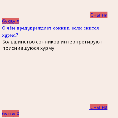
Сны на
букву Х
О чём предупреждает сонник, если снится
хурма?
Большинство сонников интерпретируют
приснившуюся хурму
Сны на
букву Х