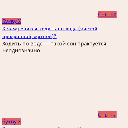
Сны на
букву Х
К чему снится ходить по воде (чистой,
прозрачной, мутной)?
Ходить по воде — такой сон трактуется
неоднозначно
Сны на
букву Х