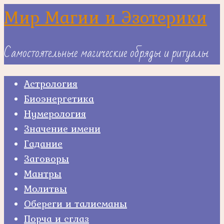
Skip
Мир Магии и Эзотерики
to
content
Самостоятельные магические обряды и ритуалы
Астрология
Биоэнергетика
Нумерология
Значение имени
Гадание
Заговоры
Мантры
Молитвы
Обереги и талисманы
Порча и сглаз