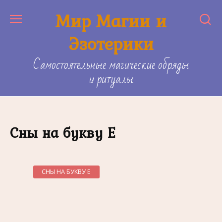
Skip
Мир Магии и
to
content
Эзотерики
Самостоятельные магические обряды
и ритуалы
Сны на букву Е
СНЫ НА БУКВУ Е