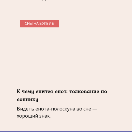
СНЫ НА БУКВУ Е
К чему снится енот: толкование по
соннику
Видеть енота-полоскуна во сне —
хороший знак.