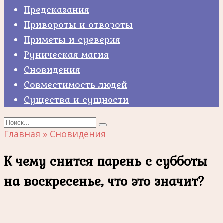
Предсказания
Привороты и отвороты
Приметы и суеверия
Руническая магия
Сновидения
Совместимость людей
Существа и сущности
Search
for:
Главная
»
Сновидения
К чему снится парень с субботы
на воскресенье, что это значит?