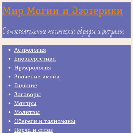
Skip
Мир Магии и Эзотерики
to
content
Самостоятельные магические обряды и ритуалы
Астрология
Биоэнергетика
Нумерология
Значение имени
Гадание
Заговоры
Мантры
Молитвы
Обереги и талисманы
Порча и сглаз