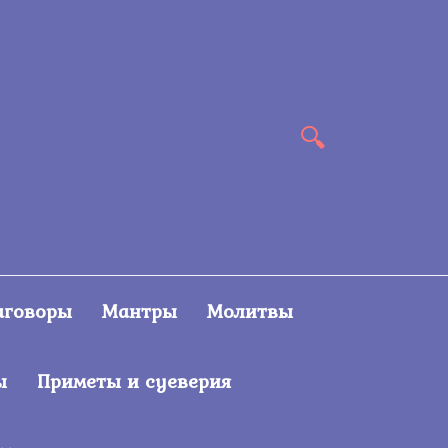
аговоры
Мантры
Молитвы
ы
Приметы и суеверия