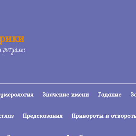
ерики
и ритуалы
умерология
Значение имени
Гадание
З
сглаз
Предсказания
Привороты и отворот