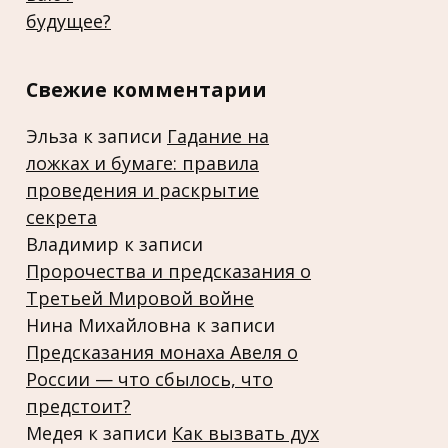
Свежие комментарии
Эльза
к записи
Гадание на
ложках и бумаге: правила
проведения и раскрытие
секрета
Владимир
к записи
Пророчества и предсказания о
Третьей Мировой войне
Нина Михайловна
к записи
Предсказания монаха Авеля о
России — что сбылось, что
предстоит?
Медея
к записи
Как вызвать дух