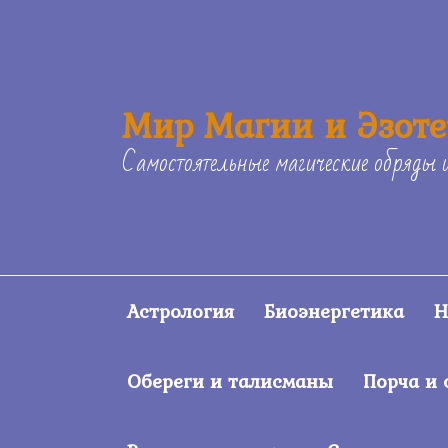
Skip
to
content
Мир Магии и Эзот
Самостоятельные магические обряды 
Астрология
Биоэнергетика
Н
Обереги и талисманы
Порча и 