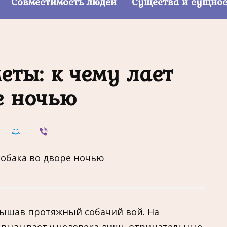
Совместимость людей
Существа и сущно
ты: к чему лает
е ночью
лышав протяжный собачий вой. На