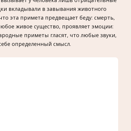
к вызывает у человека лишь отрицательные
дки вкладывали в завывания животного
что эта примета предвещает беду: смерть,
 любое живое существо, проявляет эмоции:
 Народные приметы гласят, что любые звуки,
 себе определенный смысл.