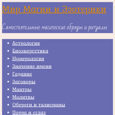
Skip
Мир Магии и Эзотерики
to
content
Самостоятельные магические обряды и ритуалы
Астрология
Биоэнергетика
Нумерология
Значение имени
Гадание
Заговоры
Мантры
Молитвы
Обереги и талисманы
Порча и сглаз