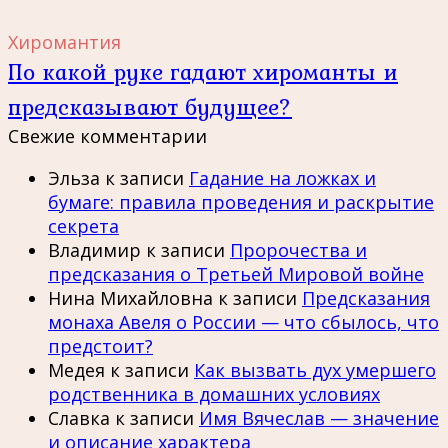
Хиромантия
По какой руке гадают хироманты и
предсказывают будущее?
Свежие комментарии
Эльза
к записи
Гадание на ложках и
бумаге: правила проведения и раскрытие
секрета
Владимир
к записи
Пророчества и
предсказания о Третьей Мировой войне
Нина Михайловна
к записи
Предсказания
монаха Авеля о России — что сбылось, что
предстоит?
Медея
к записи
Как вызвать дух умершего
родственника в домашних условиях
Славка
к записи
Имя Вячеслав — значение
и описание характера