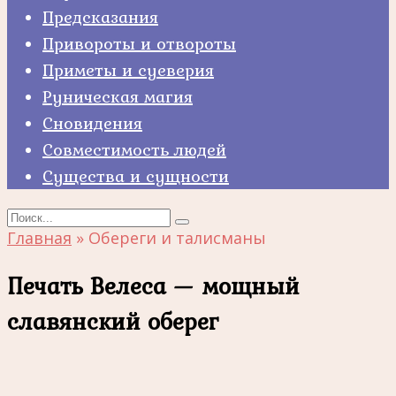
Предсказания
Привороты и отвороты
Приметы и суеверия
Руническая магия
Сновидения
Совместимость людей
Существа и сущности
Search
for:
Главная
»
Обереги и талисманы
Печать Велеса — мощный
славянский оберег