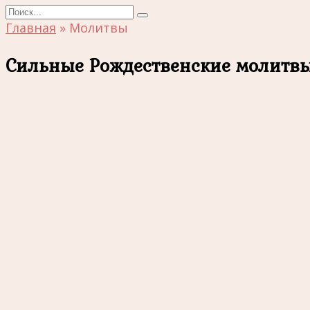
Search
for:
Главная
»
Молитвы
Сильные Рождественские молитвы 