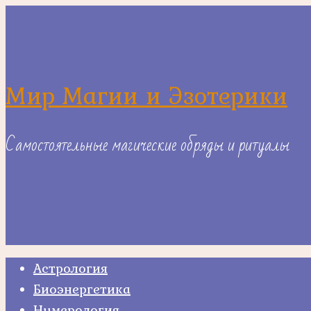
Skip
to
content
Мир Магии и Эзотерики
Самостоятельные магические обряды и ритуалы
Астрология
Биоэнергетика
Нумерология