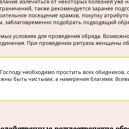
желание излечиться от некоторых болезней уже н
граничений, также рекомендуется заранее подго
ительное посещение храмов, покупку атрибутов
ем, заблаговременно подобрать подходящий обря
мых условиях для проведения обряда. Возможно
единения. При проведении ритуала женщины об
Господу необходимо простить всех обидчиков, 
лжны быть чистыми, а намерения благими. Всев
одейственные рождественские об