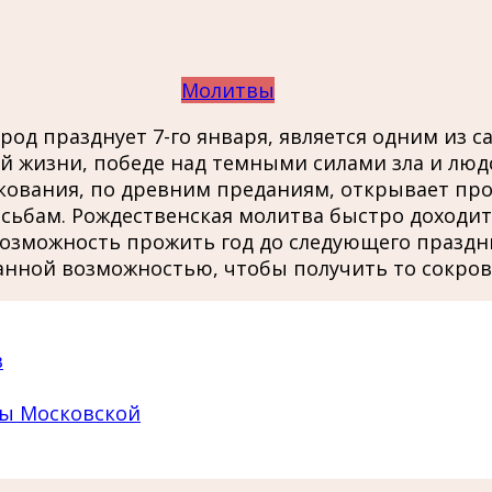
Молитвы
од празднует 7-го января, является одним из с
ой жизни, победе над темными силами зла и лю
ликования, по древним преданиям, открывает п
осьбам. Рождественская молитва быстро доходит 
озможность прожить год до следующего праздник
нной возможностью, чтобы получить то сокровен
в
ны Московской