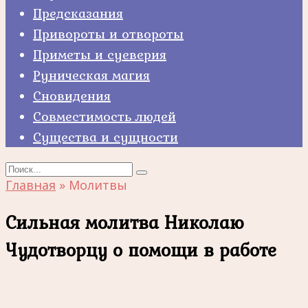
Предсказания
Привороты и отвороты
Приметы и суеверия
Руническая магия
Сновидения
Совместимость людей
Существа и сущности
Search
for:
Главная
»
Молитвы
Сильная молитва Николаю
Чудотворцу о помощи в работе