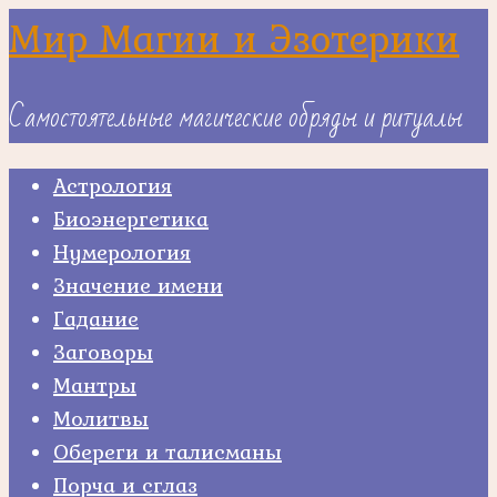
Skip
Мир Магии и Эзотерики
to
content
Самостоятельные магические обряды и ритуалы
Астрология
Биоэнергетика
Нумерология
Значение имени
Гадание
Заговоры
Мантры
Молитвы
Обереги и талисманы
Порча и сглаз