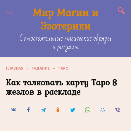
Skip
Мир Магии и
to
content
Эзотерики
Самостоятельные магические обряды
и ритуалы
ГЛАВНАЯ
»
ГАДАНИЕ
»
ТАРО
Как толковать карту Таро 8
жезлов в раскладе