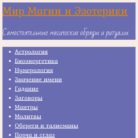
Skip
Мир Магии и Эзотерики
to
content
Самостоятельные магические обряды и ритуалы
Астрология
Биоэнергетика
Нумерология
Значение имени
Гадание
Заговоры
Мантры
Молитвы
Обереги и талисманы
Порча и сглаз