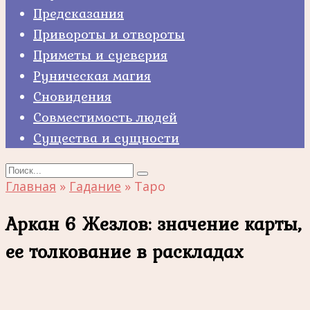
Предсказания
Привороты и отвороты
Приметы и суеверия
Руническая магия
Сновидения
Совместимость людей
Существа и сущности
Search
for:
Главная
»
Гадание
»
Таро
Аркан 6 Жезлов: значение карты,
ее толкование в раскладах