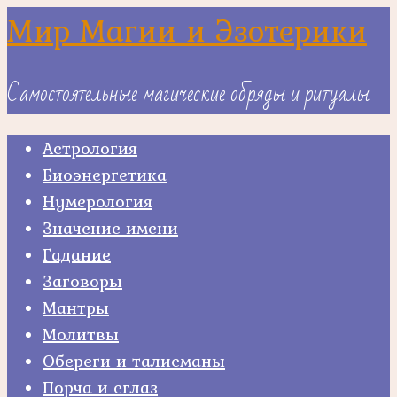
Skip
Мир Магии и Эзотерики
to
content
Самостоятельные магические обряды и ритуалы
Астрология
Биоэнергетика
Нумерология
Значение имени
Гадание
Заговоры
Мантры
Молитвы
Обереги и талисманы
Порча и сглаз