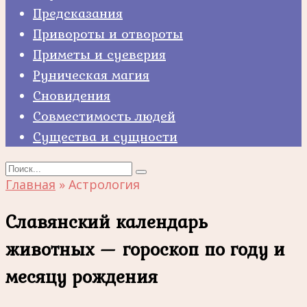
Предсказания
Привороты и отвороты
Приметы и суеверия
Руническая магия
Сновидения
Совместимость людей
Существа и сущности
Search
for:
Главная
»
Астрология
Славянский календарь
животных — гороскоп по году и
месяцу рождения