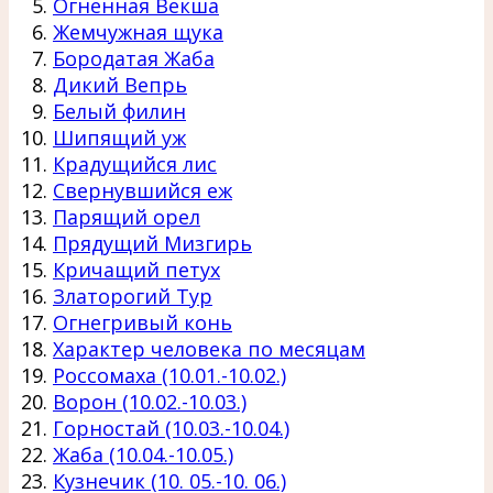
Огненная Векша
Жемчужная щука
Бородатая Жаба
Дикий Вепрь
Белый филин
Шипящий уж
Крадущийся лис
Свернувшийся еж
Парящий орел
Прядущий Мизгирь
Кричащий петух
Златорогий Тур
Огнегривый конь
Характер человека по месяцам
Россомаха (10.01.-10.02.)
Ворон (10.02.-10.03.)
Горностай (10.03.-10.04.)
Жаба (10.04.-10.05.)
Кузнечик (10. 05.-10. 06.)